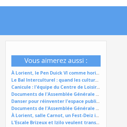
Vous aimerez aussi :
À Lorient, le Pen Duick VI comme horizon pour reprendre confiance
Le Bal Interculturel : quand les cultures deviennent un langage commun
Canicule : l'équipe du Centre de Loisirs de Nouvelle-Ville s'adapte pour garantir des vacances de qualité
Documents de l'Assemblée Générale 9 juin 2026
Danser pour réinventer l'espace public : quand l'Orientis devient un lieu de vie
Documents de l'Assemblée Générale 9 juin 2026
À Lorient, salle Carnot, un Fest-Deiz interculturel, carrefour vibrant des cultures et du vivre-ensemble
L'Escale Brizeux et Izilo veulent transformer les lieux de passage en espaces de vie