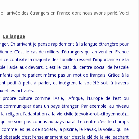
de l'arrivée des étrangers en France dont nous avons parlé. Voici
La langue
er. En arrivant je pense rapidement à la langue étrangère pour
ienne. C'est le cas de milliers d'étrangers qui arrivent en France
ns ce contexte la majorité des familles ressent l'importance de la
 l'aide aux devoirs. C'est le cas, du centre social de l'escale
enfants qui ne parlent même pas un mot de français. Grâce à la
petit à petit à parler, et intègrent la société soit à travers
x et les activités.
 propre culture comme l'Asie, l'Afrique, l'Europe de l'est ou
t de communiquer dans un pays étranger. P
ar exemple, au niveau
religion, l'adaptation a la vie civile (devoir-droit-citoyenneté)...
és qui ne sont pas connus au pays natal. Le centre c'est le champs
comme les jeux de société, la piscine, le kayak, la voile... qui ne
 obstacle c'est l'enseignement car c'est la clé de la vie, sachant