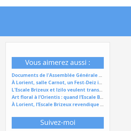
Vous aimerez aussi :
Documents de l'Assemblée Générale 9 juin 2026
À Lorient, salle Carnot, un Fest-Deiz interculturel, carrefour vibrant des cultures et du vivre-ensemble
L'Escale Brizeux et Izilo veulent transformer les lieux de passage en espaces de vie
Art floral à l’Orientis : quand l’Escale Brizeux fait vivre l’espace public
À Lorient, l’Escale Brizeux revendique une démocratie du quotidien en allant au-devant des habitants
Suivez-moi