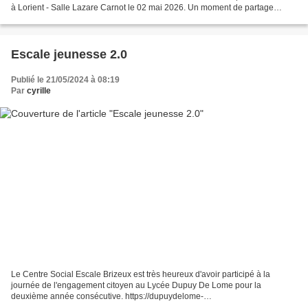
à Lorient - Salle Lazare Carnot le 02 mai 2026. Un moment de partage
musical et de danse réunissant...
Escale jeunesse 2.0
Publié le 21/05/2024 à 08:19
Par
cyrille
Le Centre Social Escale Brizeux est très heureux d'avoir participé à la
journée de l'engagement citoyen au Lycée Dupuy De Lome pour la
deuxième année consécutive. https://dupuydelome-
lorient.fr/2024/05/18/journee-de-lengagement-citoyen-2024/ Cette journée...