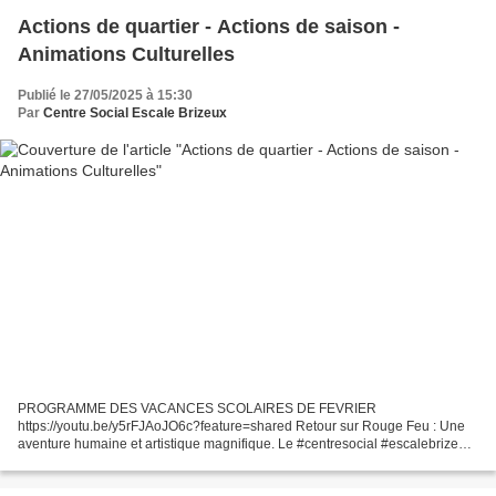
Actions de quartier - Actions de saison -
Animations Culturelles
Publié le 27/05/2025 à 15:30
Par
Centre Social Escale Brizeux
PROGRAMME DES VACANCES SCOLAIRES DE FEVRIER
https://youtu.be/y5rFJAoJO6c?feature=shared Retour sur Rouge Feu : Une
aventure humaine et artistique magnifique. Le #centresocial #escalebrizeux
#lorient est très heureux de partager le succès du spectacle...