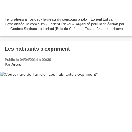
Félicitations à nos deux lauréats du concours photo « Lorient Estival » !
Cette année, le concours « Lorient Estival », organisé pour la 9ᵉ édition par
les Centres Sociaux de Lorient (Bois du Château, Escale Brizeux – Nouvelle
Ville, Polygone, Keryado),...
Les habitants s'expriment
Publié le 04/04/2014 à 09:30
Par
Anaïs