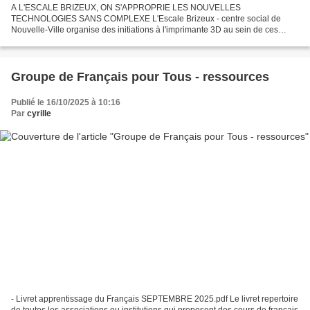
A L'ESCALE BRIZEUX, ON S'APPROPRIE LES NOUVELLES
TECHNOLOGIES SANS COMPLEXE L'Escale Brizeux - centre social de
Nouvelle-Ville organise des initiations à l'imprimante 3D au sein de ces
animations numériques habituelles. C'est dans le cadre d'un partenariat...
Groupe de Français pour Tous - ressources
Publié le 16/10/2025 à 10:16
Par
cyrille
- Livret apprentissage du Français SEPTEMBRE 2025.pdf Le livret repertoire
de toutes les associations ou institutions qui proposent des cours de français