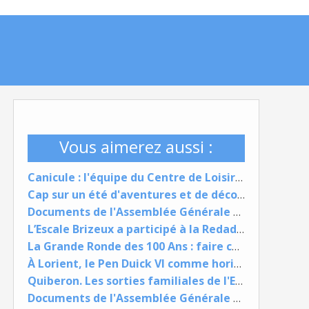
Vous aimerez aussi :
Canicule : l'équipe du Centre de Loisirs de Nouvelle-Ville s'adapte pour garantir des vacances de qualité
Cap sur un été d'aventures et de découvertes au Centre de Loisirs de Nouvelle-Ville
Documents de l'Assemblée Générale 9 juin 2026
L’Escale Brizeux a participé à la Redadeg à Lorient
La Grande Ronde des 100 Ans : faire culture, faire lien, faire société
À Lorient, le Pen Duick VI comme horizon pour reprendre confiance
Quiberon. Les sorties familiales de l'Escale Brizeux, bien plus qu'une journée à la mer
Documents de l'Assemblée Générale 9 juin 2026