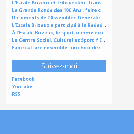
L'Escale Brizeux et Izilo veulent transformer les lieux de passage en espaces de vie
La Grande Ronde des 100 Ans : faire culture, faire lien, faire société
Documents de l'Assemblée Générale 9 juin 2026
L’Escale Brizeux a participé à la Redadeg à Lorient
À l'Escale Brizeux, le sport comme école de vie et d’expression pour la jeunesse
Le Centre Social, Culturel et Sportif Escale Brizeux fait du carnaval de lorient un projet de territoire
Faire culture ensemble : un choix de société et de quartiers
Suivez-moi
Facebook
Youtube
RSS