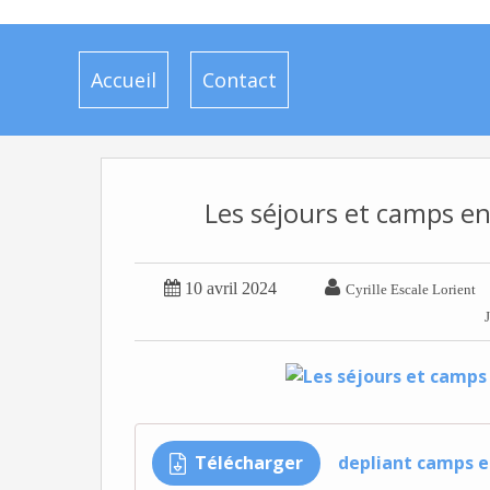
Accueil
Contact
Les séjours et camps en


10 avril 2024
Cyrille Escale Lorient
Télécharger
depliant camps e