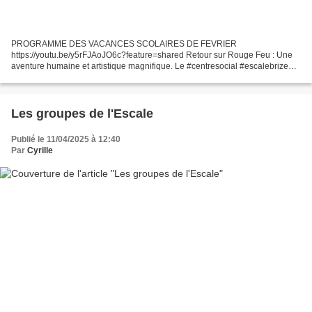
PROGRAMME DES VACANCES SCOLAIRES DE FEVRIER
https://youtu.be/y5rFJAoJO6c?feature=shared Retour sur Rouge Feu : Une
aventure humaine et artistique magnifique. Le #centresocial #escalebrizeux
#lorient est très heureux de partager le succès du spectacle...
Les groupes de l'Escale
Publié le 11/04/2025 à 12:40
Par
Cyrille