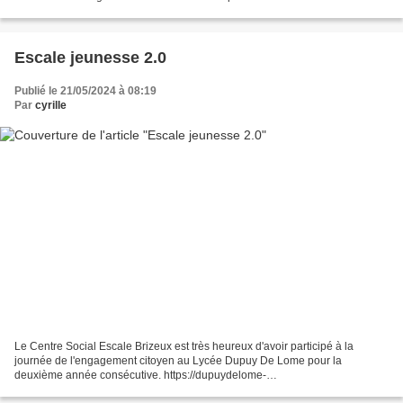
animations numériques habituelles. C'est dans le cadre d'un partenariat...
Escale jeunesse 2.0
Publié le 21/05/2024 à 08:19
Par
cyrille
Le Centre Social Escale Brizeux est très heureux d'avoir participé à la
journée de l'engagement citoyen au Lycée Dupuy De Lome pour la
deuxième année consécutive. https://dupuydelome-
lorient.fr/2024/05/18/journee-de-lengagement-citoyen-2024/ Cette journée...